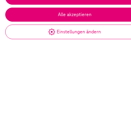
Alle akzeptieren
Einstellungen ändern
Suche
Sitemap
Stiftung
Projekte
Materialien
Analysen
Veranstaltungen
Storys
Presse