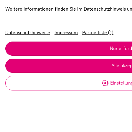
Weitere Informationen finden Sie im Datenschutzhinweis und
Datenschutzhinweise
Impressum
Partnerliste (1)
Nur erford
Alle akze
Einstellu
©
Deutsche Telekom Stiftung
Dr. Thomas de Maizière
Herunterladen